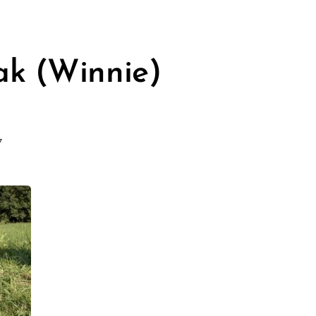
ak (Winnie)
17