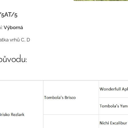
/5AT/5
í:
Výborná
tka vrhů C, D
původu: