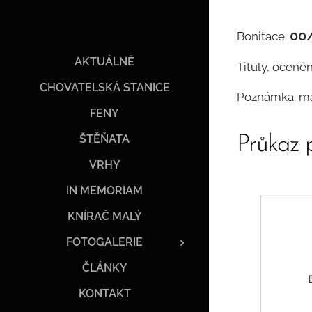
00
Bonitace:
AKTUÁLNĚ
Tituly, oceněn
CHOVATELSKÁ STANICE
Poznámka: ma
FENY
ŠTĚŇATA
Průkaz 
VRHY
IN MEMORIAM
KNÍRAČ MALÝ
FOTOGALERIE
ČLÁNKY
KONTAKT